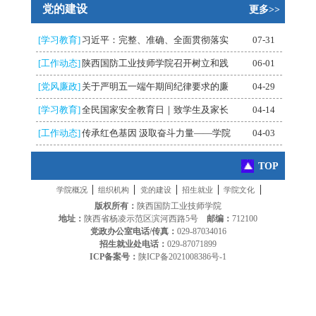
党的建设
更多>>
[学习教育]
习近平：完整、准确、全面贯彻落实
07-31
[工作动态]
陕西国防工业技师学院召开树立和践
06-01
[党风廉政]
关于严明五一端午期间纪律要求的廉
04-29
[学习教育]
全民国家安全教育日｜致学生及家长
04-14
[工作动态]
传承红色基因 汲取奋斗力量——学院
04-03
TOP
|
|
|
|
|
学院概况
组织机构
党的建设
招生就业
学院文化
版权所有：
陕西国防工业技师学院
地址：
陕西省杨凌示范区滨河西路5号
邮编：
712100
党政办公室电话/传真：
029-87034016
招生就业处电话：
029-87071899
ICP备案号：
陕ICP备2021008386号-1