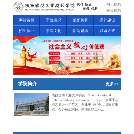
书记信箱
院长信箱
网站首页
学院概况
组织机构
党的建设
招生就业
学院文化
新闻资讯
联系方式
学院简介
更多>>
陕西国防工业技师学院（Shaanxi national
defence industry Technician College）隶属于杨
凌高新农业示范区，创建于1982年，是国家重
点、公办技工院校。陕西国防工业...