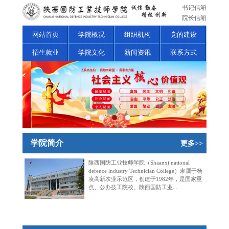
书记信箱
院长信箱
网站首页
学院概况
组织机构
党的建设
招生就业
学院文化
新闻资讯
联系方式
学院简介
更多>>
陕西国防工业技师学院（Shaanxi national
defence industry Technician College）隶属于杨
凌高新农业示范区，创建于1982年，是国家重
点、公办技工院校。陕西国防工业...