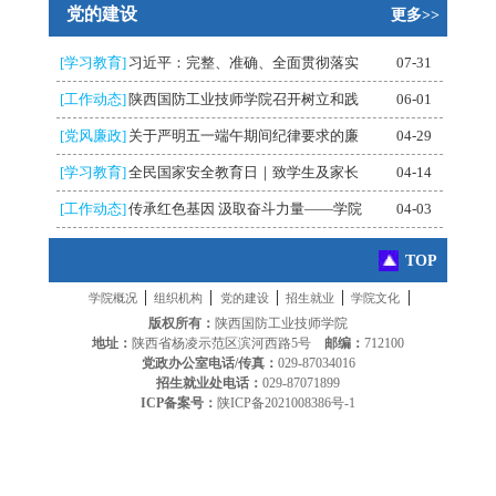
党的建设
更多>>
[学习教育]
习近平：完整、准确、全面贯彻落实
07-31
[工作动态]
陕西国防工业技师学院召开树立和践
06-01
[党风廉政]
关于严明五一端午期间纪律要求的廉
04-29
[学习教育]
全民国家安全教育日｜致学生及家长
04-14
[工作动态]
传承红色基因 汲取奋斗力量——学院
04-03
TOP
|
|
|
|
|
学院概况
组织机构
党的建设
招生就业
学院文化
版权所有：
陕西国防工业技师学院
地址：
陕西省杨凌示范区滨河西路5号
邮编：
712100
党政办公室电话/传真：
029-87034016
招生就业处电话：
029-87071899
ICP备案号：
陕ICP备2021008386号-1