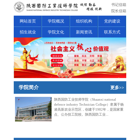
书记信箱
院长信箱
网站首页
学院概况
组织机构
党的建设
招生就业
学院文化
新闻资讯
联系方式
学院简介
更多>>
陕西国防工业技师学院（Shaanxi national
defence industry Technician College）隶属于杨
凌高新农业示范区，创建于1982年，是国家重
点、公办技工院校。陕西国防工业...