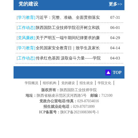
党的建设
更多>>
[学习教育]
习近平：完整、准确、全面贯彻落实
07-31
[工作动态]
陕西国防工业技师学院召开树立和践
06-01
[党风廉政]
关于严明五一端午期间纪律要求的廉
04-29
[学习教育]
全民国家安全教育日｜致学生及家长
04-14
[工作动态]
传承红色基因 汲取奋斗力量——学院
04-03
TOP
|
|
|
|
|
学院概况
组织机构
党的建设
招生就业
学院文化
版权所有：
陕西国防工业技师学院
地址：
陕西省杨凌示范区滨河西路5号
邮编：
712100
党政办公室电话/传真：
029-87034016
招生就业处电话：
029-87071899
ICP备案号：
陕ICP备2021008386号-1