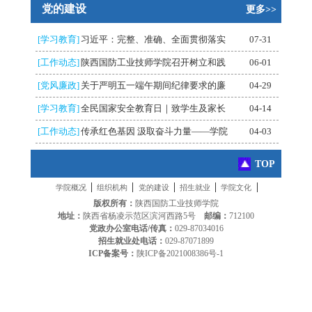
党的建设
更多>>
[学习教育]
习近平：完整、准确、全面贯彻落实
07-31
[工作动态]
陕西国防工业技师学院召开树立和践
06-01
[党风廉政]
关于严明五一端午期间纪律要求的廉
04-29
[学习教育]
全民国家安全教育日｜致学生及家长
04-14
[工作动态]
传承红色基因 汲取奋斗力量——学院
04-03
TOP
|
|
|
|
|
学院概况
组织机构
党的建设
招生就业
学院文化
版权所有：
陕西国防工业技师学院
地址：
陕西省杨凌示范区滨河西路5号
邮编：
712100
党政办公室电话/传真：
029-87034016
招生就业处电话：
029-87071899
ICP备案号：
陕ICP备2021008386号-1