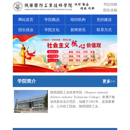
书记信箱
院长信箱
网站首页
学院概况
组织机构
党的建设
招生就业
学院文化
新闻资讯
联系方式
学院简介
更多>>
陕西国防工业技师学院（Shaanxi national
defence industry Technician College）隶属于杨
凌高新农业示范区，创建于1982年，是国家重
点、公办技工院校。陕西国防工业...