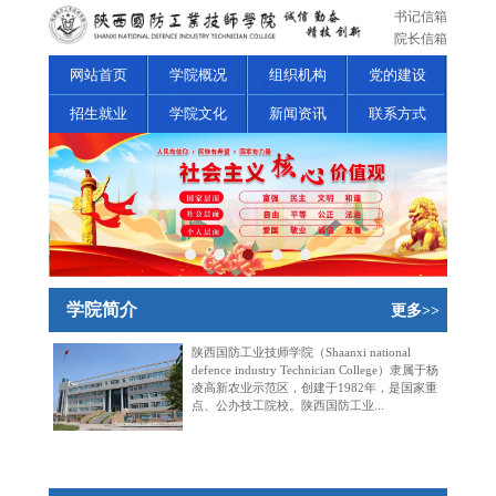
书记信箱
院长信箱
网站首页
学院概况
组织机构
党的建设
招生就业
学院文化
新闻资讯
联系方式
学院简介
更多>>
陕西国防工业技师学院（Shaanxi national
defence industry Technician College）隶属于杨
凌高新农业示范区，创建于1982年，是国家重
点、公办技工院校。陕西国防工业...