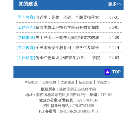
党的建设
更多>>
[学习教育]
习近平：完整、准确、全面贯彻落实
07-31
[工作动态]
陕西国防工业技师学院召开树立和践
06-01
[党风廉政]
关于严明五一端午期间纪律要求的廉
04-29
[学习教育]
全民国家安全教育日｜致学生及家长
04-14
[工作动态]
传承红色基因 汲取奋斗力量——学院
04-03
TOP
|
|
|
|
|
学院概况
组织机构
党的建设
招生就业
学院文化
版权所有：
陕西国防工业技师学院
地址：
陕西省杨凌示范区滨河西路5号
邮编：
712100
党政办公室电话/传真：
029-87034016
招生就业处电话：
029-87071899
ICP备案号：
陕ICP备2021008386号-1