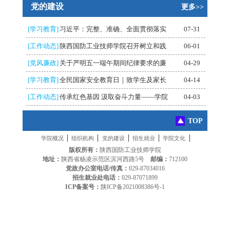
党的建设
更多>>
[学习教育]
习近平：完整、准确、全面贯彻落实
07-31
[工作动态]
陕西国防工业技师学院召开树立和践
06-01
[党风廉政]
关于严明五一端午期间纪律要求的廉
04-29
[学习教育]
全民国家安全教育日｜致学生及家长
04-14
[工作动态]
传承红色基因 汲取奋斗力量——学院
04-03
TOP
|
|
|
|
|
学院概况
组织机构
党的建设
招生就业
学院文化
版权所有：
陕西国防工业技师学院
地址：
陕西省杨凌示范区滨河西路5号
邮编：
712100
党政办公室电话/传真：
029-87034016
招生就业处电话：
029-87071899
ICP备案号：
陕ICP备2021008386号-1