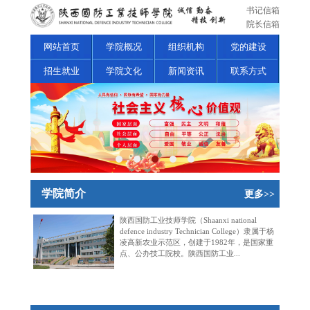
书记信箱
院长信箱
网站首页
学院概况
组织机构
党的建设
招生就业
学院文化
新闻资讯
联系方式
学院简介
更多>>
陕西国防工业技师学院（Shaanxi national
defence industry Technician College）隶属于杨
凌高新农业示范区，创建于1982年，是国家重
点、公办技工院校。陕西国防工业...